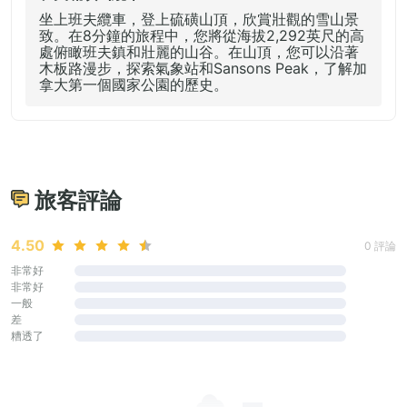
坐上班夫纜車，登上硫磺山頂，欣賞壯觀的雪山景
致。在8分鐘的旅程中，您將從海拔2,292英尺的高
處俯瞰班夫鎮和壯麗的山谷。在山頂，您可以沿著
木板路漫步，探索氣象站和Sansons Peak，了解加
拿大第一個國家公園的歷史。
旅客評論
4.50
0 評論
非常好
非常好
一般
差
糟透了