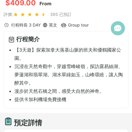
$409.00
From
評價:
395 已預訂
行程時長
3 DAY
英文
Group tour
行程簡介
【3天遊】探索加拿大落基山脈的班夫和優鶴國家公
園。
沉浸在天然奇觀中，穿越雪峰峻嶺，探訪露易絲湖、
夢蓮湖和翡翠湖。湖水翠綠如玉，山峰環繞，讓人陶
醉其中。
漫步於天然石橋之間，感受大自然的神奇。
提供卡加利機場免費接機
預定詳情