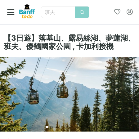
班夫
【3日遊】落基山、露易絲湖、夢蓮湖、
班夫、優鶴國家公園 , 卡加利接機