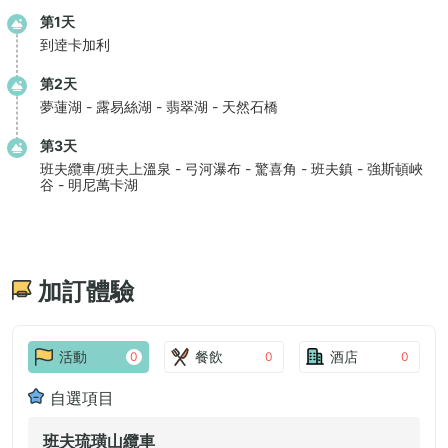
第1天
到逹卡加利
第2天
夢蓮湖 - 露易絲湖 - 翡翠湖 - 天然石橋
第3天
班夫纜車/班夫上溫泉 - 弓河瀑布 - 驚喜角 - 班夫鎮 - 強斯頓峽
谷 - 明尼萬卡湖
加訂體驗
活動
餐飲
酒店
0
0
0
自選項目
班夫琉璜山纜車