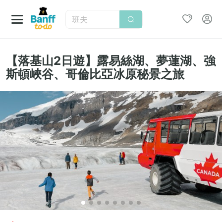
班夫
【落基山2日遊】露易絲湖、夢蓮湖、強
斯頓峽谷、哥倫比亞冰原秘景之旅