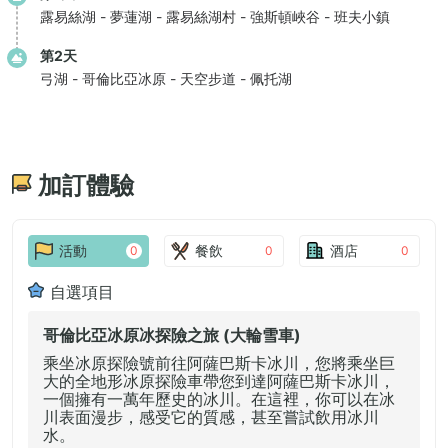
露易絲湖 - 夢蓮湖 - 露易絲湖村 - 強斯頓峽谷 - 班夫小鎮
第2天
弓湖 - 哥倫比亞冰原 - 天空步道 - 佩托湖
加訂體驗
活動
餐飲
酒店
0
0
0
自選項目
哥倫比亞冰原冰探險之旅 (大輪雪車)
乘坐冰原探險號前往阿薩巴斯卡冰川，您將乘坐巨
大的全地形冰原探險車帶您到達阿薩巴斯卡冰川，
一個擁有一萬年歷史的冰川。在這裡，你可以在冰
川表面漫步，感受它的質感，甚至嘗試飲用冰川
水。