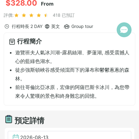
$328.00
From
評價:
418 已預訂
行程時長
2 DAY
英文
Group tour
行程簡介
遊覽班夫人氣冰川湖-露易絲湖、夢蓮湖, 感受震撼人
心的藍綠色湖水。
徒步強斯頓峽谷感受傾瀉而下的瀑布和鬱鬱蔥蔥的森
林。
前往哥倫比亞冰原，宏偉的阿薩巴斯卡冰川，為您帶
來令人驚嘆的景色和終身難忘的回憶。
預定詳情
2026-08-13