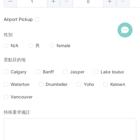
Airport Pickup
性別
N/A
男
female
景點目的地
Calgary
Banff
Jasper
Lake louise
Waterton
Drumheller
Yoho
Kelown
Vancouver
特殊要求備註