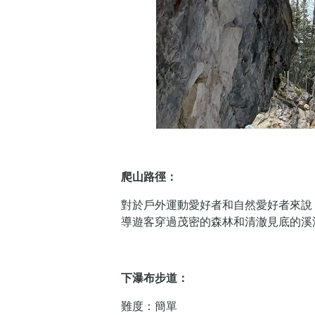
爬山路徑：
對於戶外運動愛好者和自然愛好者來說
導遊客穿過茂密的森林和清澈見底的溪
下瀑布步道：
難度：簡單