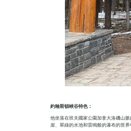
約翰斯頓峽谷特色：
他坐落在班夫國家公園加拿大洛磯山脈
崖、翠綠的水池和雷鳴般的瀑布的世界