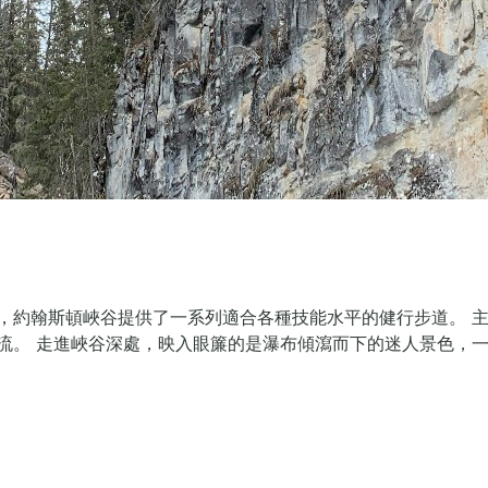
，約翰斯頓峽谷提供了一系列適合各種技能水平的健行步道。 
流。 走進峽谷深處，映入眼簾的是瀑布傾瀉而下的迷人景色，