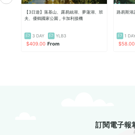
【3日遊】落基山、露易絲湖、夢蓮湖、班
路易斯湖
夫、優鶴國家公園 , 卡加利接機
3 DAY
YLB3
1 DA
$409.00
From
$58.00
訂閱電子報