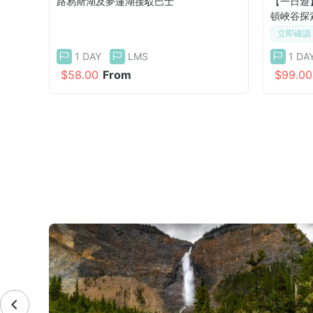
泉, 強
路易斯湖及夢蓮湖接駁巴士
【一日遊
頓峽谷探
立即確認
1 DAY
LMS
1 DA
$58.00
From
$99.00