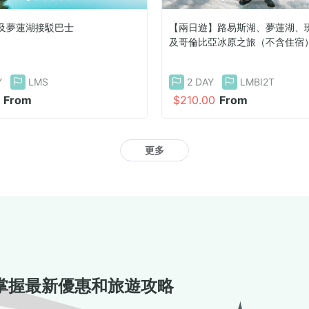
及夢蓮湖接駁巴士
【兩日遊】路易斯湖、夢蓮湖、
及哥倫比亞冰原之旅（不含住宿
Y
LMS
2 DAY
LMBI2T
From
$210.00
From
更多
掌握最新優惠和旅遊攻略