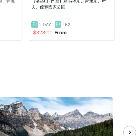
湖、夢蓮
【落基山2日遊】露易絲湖、夢蓮湖、班
【落基山
夫、優鶴國家公園
夫、哥倫
2 DAY
LB2
4 DA
$328.00
From
$748.