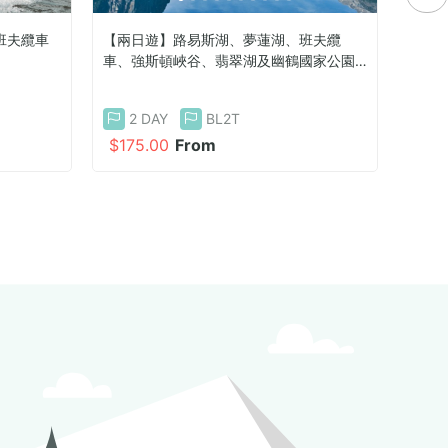
班夫纜車
【兩日遊】路易斯湖、夢蓮湖、班夫纜
【一日遊
）
車、強斯頓峽谷、翡翠湖及幽鶴國家公園
旅；路易
（不含住宿）
及弓湖
2 DAY
BL2T
1 DA
$175.00
From
$115.0