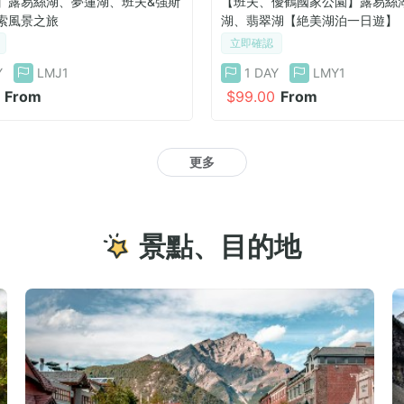
】露易絲湖、夢蓮湖、班夫&強斯
【班夫、優鶴國家公園】露易絲
索風景之旅
湖、翡翠湖【絶美湖泊一日遊】
立即確認
Y
LMJ1
1 DAY
LMY1
From
$99.00
From
更多
景點、目的地